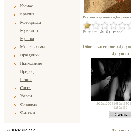
Космос
Креатив
Рейтинг картинки «Девушки»
Мотоциклы
Мужчины
Рейтинг:
1.0
/10 (1 голос)
Музыка
Обои с категории «
Деву
Мультфильмы
Девушки
Праздники
Прикольные
Природа
Разное
Спорт
Ужасы
1920x1200
|
1680x1050
Финансы
1280x800
Фэнтези
РЕКЛАМА
Девушки