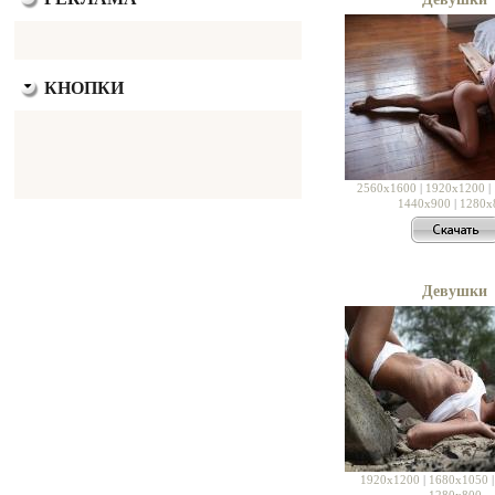
КНОПКИ
2560x1600
|
1920x1200
|
1440x900
|
1280x
Девушки
1920x1200
|
1680x1050
1280x800