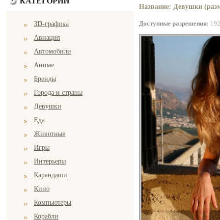
КАТЕГОРИИ
Название: Девушки (разм
Доступные разрешения:
19
3D-графика
Авиация
Автомобили
Аниме
Бренды
Города и страны
Девушки
Еда
Животные
Игры
Интерьеры
Карандаши
Кино
Компьютеры
Корабли