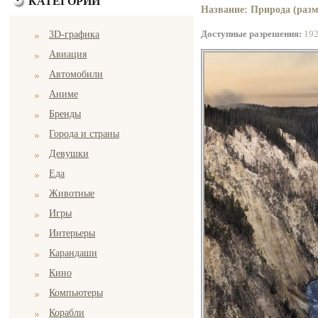
КАТЕГОРИИ
Название: Природа (разм
Доступные разрешения:
19
3D-графика
Авиация
Автомобили
Аниме
Бренды
Города и страны
Девушки
Еда
Животные
Игры
Интерьеры
Карандаши
Кино
Компьютеры
Корабли