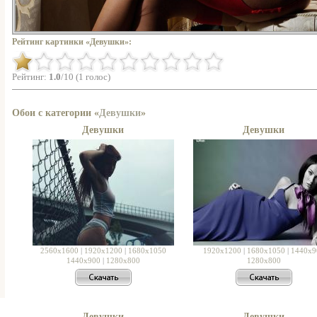
Рейтинг картинки «Девушки»:
Рейтинг:
1.0
/10 (1 голос)
Обои с категории «
Девушки
»
Девушки
Девушки
2560x1600
|
1920x1200
|
1680x1050
1920x1200
|
1680x1050
|
1440x9
1440x900
|
1280x800
1280x800
Девушки
Девушки