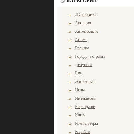
КАТЕГОРИИ
3D-графика
Авиация
Автомобили
Аниме
Бренды
Города и страны
Девушки
Еда
Животные
Игры
Интерьеры
Карандаши
Кино
Компьютеры
Корабли