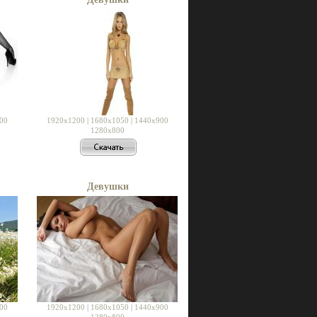
00
1920x1200
|
1680x1050
|
1440x900
1280x800
Девушки
00
1920x1200
|
1680x1050
|
1440x900
1280x800