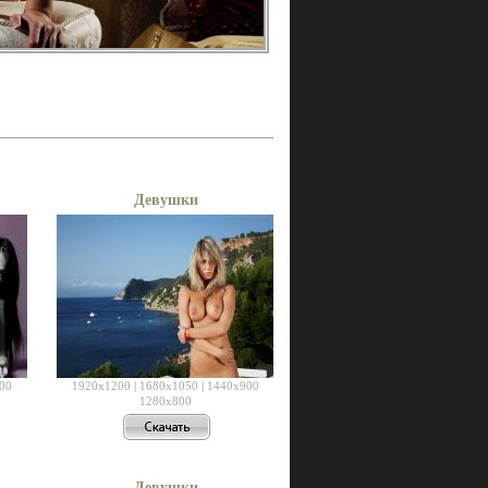
Девушки
00
1920x1200
|
1680x1050
|
1440x900
1280x800
Девушки