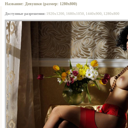
Название: Девушки (размер: 1280x800)
Доступные разрешения:
1920x1200
,
1680x1050
,
1440x900
,
1280x800