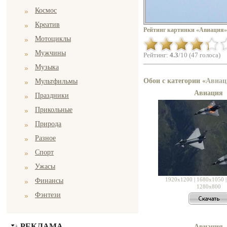
Космос
Креатив
Рейтинг картинки «Авиация»
Мотоциклы
Мужчины
Рейтинг:
4.3
/10 (47 голоса)
Музыка
Обои с категории «
Авиац
Мультфильмы
Авиация
Праздники
Прикольные
Природа
Разное
Спорт
Ужасы
1920x1200
|
1680x1050
Финансы
1280x800
Фэнтези
РЕКЛАМА
Авиация