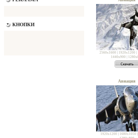
КНОПКИ
2560x1600
|
1920x1200
|
1440x900
|
1280x
Авиация
1920x1200
|
1680x1050
1280x800