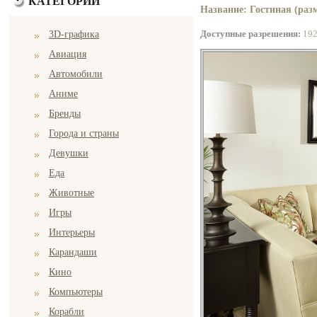
КАТЕГОРИИ
Название: Гостиная (разм
Доступные разрешения:
19
3D-графика
Авиация
Автомобили
Аниме
Бренды
Города и страны
Девушки
Еда
Животные
Игры
Интерьеры
Карандаши
Кино
Компьютеры
Корабли