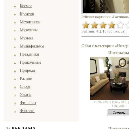
Космос
Креатив
Рейтинг картинки «Гостиная»
Мотоциклы
Мужчины
Рейтинг:
4.2
/10 (66 голоса)
Музыка
Обои с категории «
Интер
Мультфильмы
Интерьеры
Праздники
Прикольные
Природа
Разное
Спорт
Ужасы
1920x1200
|
1680x1050
Финансы
1280x800
Фэнтези
РЕКЛАМА
Интерьеры