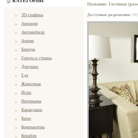
КАТЕГОРИИ
Название: Гостиная (разм
Доступные разрешения:
19
3D-графика
Авиация
Автомобили
Аниме
Бренды
Города и страны
Девушки
Еда
Животные
Игры
Интерьеры
Карандаши
Кино
Компьютеры
Корабли