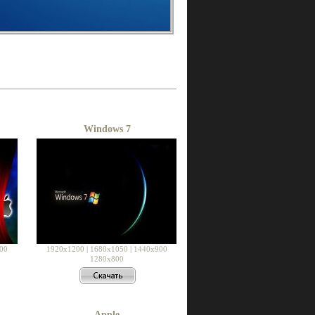
Windows 7
00
1920x1200
|
1680x1050
|
1440x900
1280x800
Apple