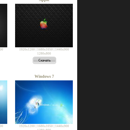
00
1920x1200
|
1680x1050
|
1440x900
1280x800
Windows 7
00
1920x1200
|
1680x1050
|
1440x900
1280x800