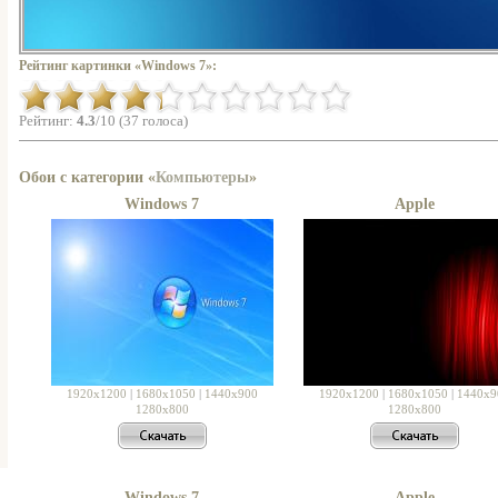
Рейтинг картинки «Windows 7»:
Рейтинг:
4.3
/10 (37 голоса)
Обои с категории «
Компьютеры
»
Windows 7
Apple
1920x1200
|
1680x1050
|
1440x900
1920x1200
|
1680x1050
|
1440x9
1280x800
1280x800
Windows 7
Apple