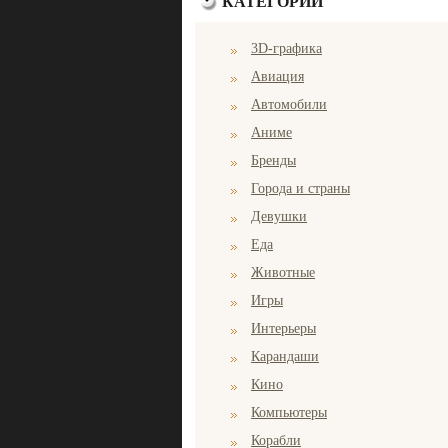
КАТЕГОРИИ
3D-графика
Авиация
Автомобили
Аниме
Бренды
Города и страны
Девушки
Еда
Животные
Игры
Интерьеры
Карандаши
Кино
Компьютеры
Корабли