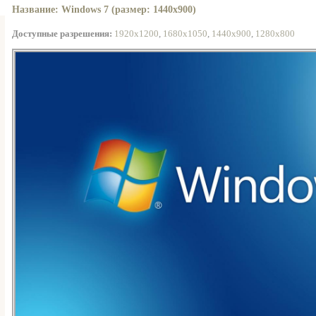
Название: Windows 7 (размер: 1440x900)
Доступные разрешения:
1920x1200
,
1680x1050
,
1440x900
,
1280x800