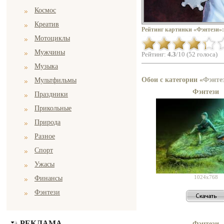
Космос
Креатив
Рейтинг картинки «Фэнтези»:
Мотоциклы
Мужчины
Рейтинг:
4.3
/10 (52 голоса)
Музыка
Обои с категории «
Фэнте
Мультфильмы
Фэнтези
Праздники
Прикольные
Природа
Разное
Спорт
Ужасы
1024x768
Финансы
Фэнтези
РЕКЛАМА
Фэнтези