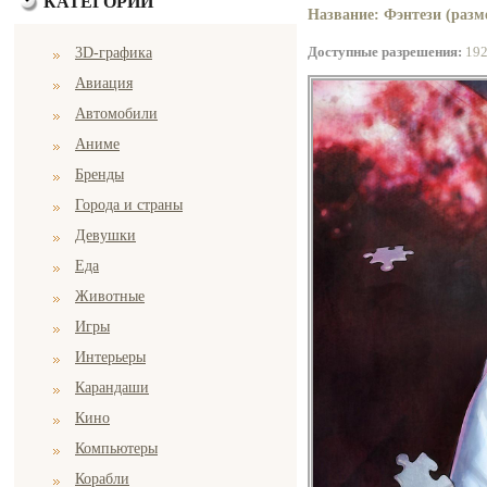
КАТЕГОРИИ
Название: Фэнтези (разме
Доступные разрешения:
19
3D-графика
Авиация
Автомобили
Аниме
Бренды
Города и страны
Девушки
Еда
Животные
Игры
Интерьеры
Карандаши
Кино
Компьютеры
Корабли