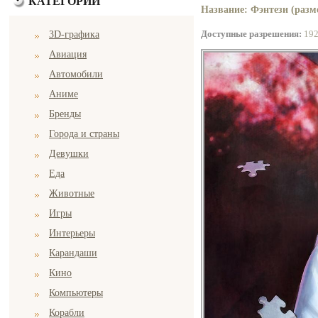
КАТЕГОРИИ
Название: Фэнтези (разме
Доступные разрешения:
19
3D-графика
Авиация
Автомобили
Аниме
Бренды
Города и страны
Девушки
Еда
Животные
Игры
Интерьеры
Карандаши
Кино
Компьютеры
Корабли