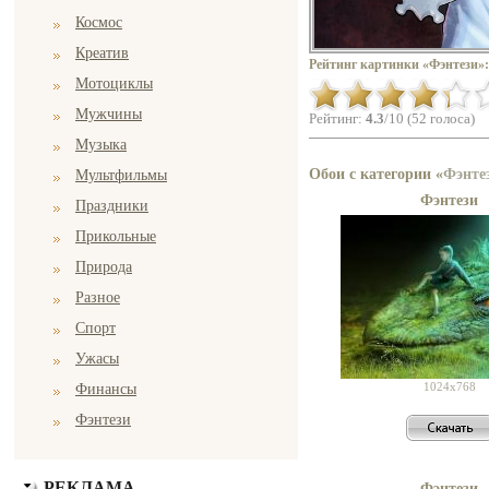
Космос
Креатив
Рейтинг картинки «Фэнтези»:
Мотоциклы
Мужчины
Рейтинг:
4.3
/10 (52 голоса)
Музыка
Обои с категории «
Фэнте
Мультфильмы
Фэнтези
Праздники
Прикольные
Природа
Разное
Спорт
Ужасы
1024x768
Финансы
Фэнтези
РЕКЛАМА
Фэнтези