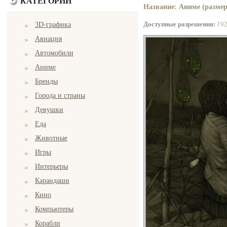
КАТЕГОРИИ
Название: Аниме (размер
Доступные разрешения:
19
3D-графика
Авиация
Автомобили
Аниме
Бренды
Города и страны
Девушки
Еда
Животные
Игры
Интерьеры
Карандаши
Кино
Компьютеры
Корабли