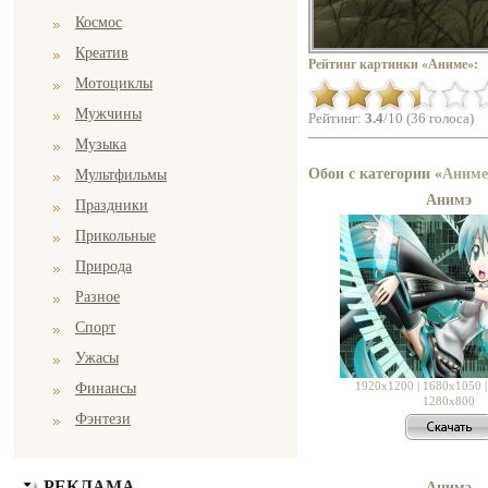
Космос
Креатив
Рейтинг картинки «Аниме»:
Мотоциклы
Мужчины
Рейтинг:
3.4
/10 (36 голоса)
Музыка
Обои с категории «
Аниме
Мультфильмы
Анимэ
Праздники
Прикольные
Природа
Разное
Спорт
Ужасы
1920x1200
|
1680x1050
Финансы
1280x800
Фэнтези
РЕКЛАМА
Анимэ