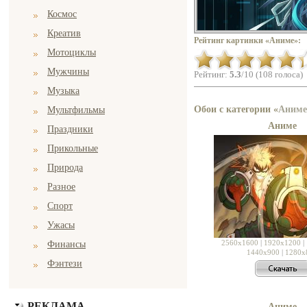
Космос
Креатив
Рейтинг картинки «Аниме»:
Мотоциклы
Мужчины
Рейтинг:
5.3
/10 (108 голоса)
Музыка
Обои с категории «
Аниме
Мультфильмы
Аниме
Праздники
Прикольные
Природа
Разное
Спорт
Ужасы
2560x1600
|
1920x1200
|
Финансы
1440x900
|
1280x
Фэнтези
РЕКЛАМА
Аниме