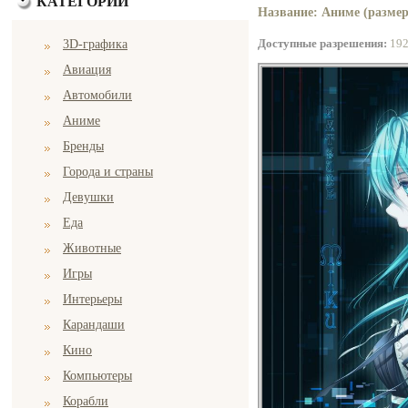
КАТЕГОРИИ
Название: Аниме (размер
Доступные разрешения:
19
3D-графика
Авиация
Автомобили
Аниме
Бренды
Города и страны
Девушки
Еда
Животные
Игры
Интерьеры
Карандаши
Кино
Компьютеры
Корабли