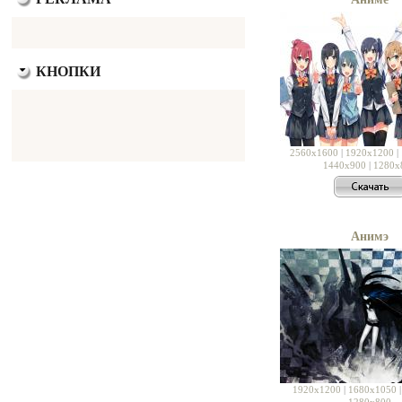
КНОПКИ
2560x1600
|
1920x1200
|
1440x900
|
1280x
Анимэ
1920x1200
|
1680x1050
1280x800