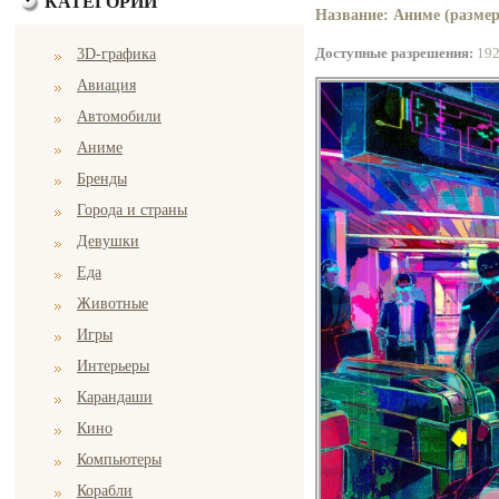
КАТЕГОРИИ
Название: Аниме (размер
Доступные разрешения:
19
3D-графика
Авиация
Автомобили
Аниме
Бренды
Города и страны
Девушки
Еда
Животные
Игры
Интерьеры
Карандаши
Кино
Компьютеры
Корабли