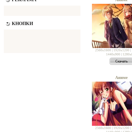
КНОПКИ
2560x1600
|
1920x1200
|
1440x900
|
1280x
Аниме
2560x1600
|
1920x1200
|
1440x900
|
1280x