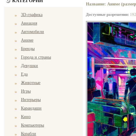
КАТЕГОРИИ
Название: Аниме (размер
Доступные разрешения:
19
3D-графика
Авиация
Автомобили
Аниме
Бренды
Города и страны
Девушки
Еда
Животные
Игры
Интерьеры
Карандаши
Кино
Компьютеры
Корабли