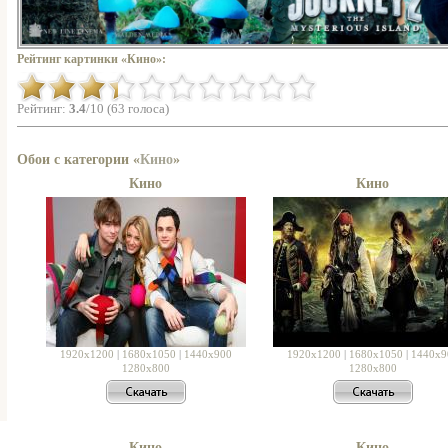
Рейтинг картинки «Кино»:
Рейтинг:
3.4
/10 (63 голоса)
Обои с категории «
Кино
»
Кино
Кино
1920x1200
|
1680x1050
|
1440x900
1920x1200
|
1680x1050
|
1440x9
1280x800
1280x800
Кино
Кино