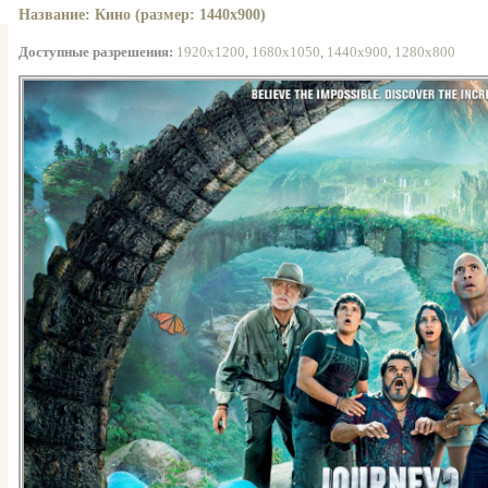
Название: Кино (размер: 1440x900)
Доступные разрешения:
1920x1200
,
1680x1050
,
1440x900
,
1280x800