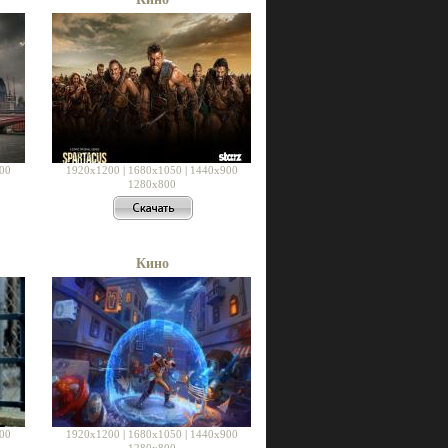
00
1920x1200
|
1680x1050
|
1440x900
1280x800
Кино
00
1920x1200
|
1680x1050
|
1440x900
1280x800