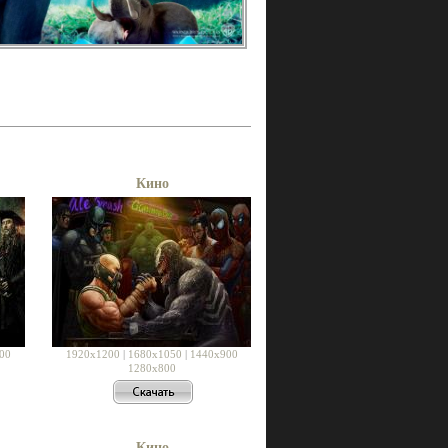
Кино
00
1920x1200
|
1680x1050
|
1440x900
1280x800
Кино