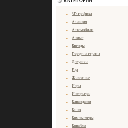
КАТЕГОРИИ
3D-графика
Авиация
Автомобили
Аниме
Бренды
Города и страны
Девушки
Еда
Животные
Игры
Интерьеры
Карандаши
Кино
Компьютеры
Корабли