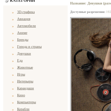
КАТЕГОРИИ
Название: Девушки (разм
Доступные разрешения:
19
3D-графика
Авиация
Автомобили
Аниме
Бренды
Города и страны
Девушки
Еда
Животные
Игры
Интерьеры
Карандаши
Кино
Компьютеры
Корабли