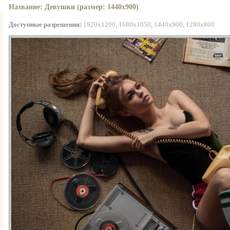
Название: Девушки (размер: 1440x900)
Доступные разрешения:
1920x1200
,
1680x1050
,
1440x900
,
1280x800