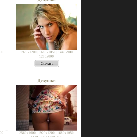
00
1920x1200
|
1680x1050
|
1440x900
1280x800
Девушки
00
2560x1600
|
1920x1200
|
1680x1050
1440x900
|
1280x800