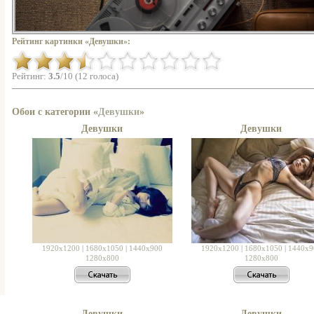
Рейтинг картинки «Девушки»:
Рейтинг:
3.5
/10 (12 голоса)
Обои с категории «
Девушки
»
Девушки
Девушки
1920x1200
|
1680x1050
|
1440x900
1920x1200
|
1680x1050
|
1440x9
1280x800
1280x800
Девушки
Девушки