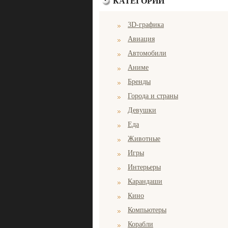
КАТЕГОРИИ
3D-графика
Авиация
Автомобили
Аниме
Бренды
Города и страны
Девушки
Еда
Животные
Игры
Интерьеры
Карандаши
Кино
Компьютеры
Корабли