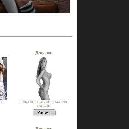
Девушки
00
1920x1200
|
1680x1050
|
1440x900
1280x800
Девушки