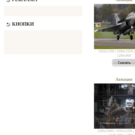
КНОПКИ
1920x1200
|
1680x1050
1280x800
Авиация
2560x1600
|
1920x1200
|
1440x900
|
1280x