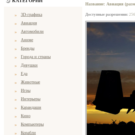
КАТЕГОРИИ
Название: Авиация (разм
Доступные разрешения:
25
3D-графика
Авиация
Автомобили
Аниме
Бренды
Города и страны
Девушки
Еда
Животные
Игры
Интерьеры
Карандаши
Кино
Компьютеры
Корабли