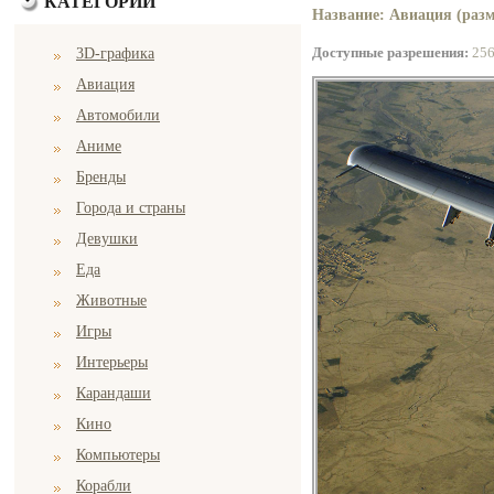
КАТЕГОРИИ
Название: Авиация (разм
Доступные разрешения:
25
3D-графика
Авиация
Автомобили
Аниме
Бренды
Города и страны
Девушки
Еда
Животные
Игры
Интерьеры
Карандаши
Кино
Компьютеры
Корабли